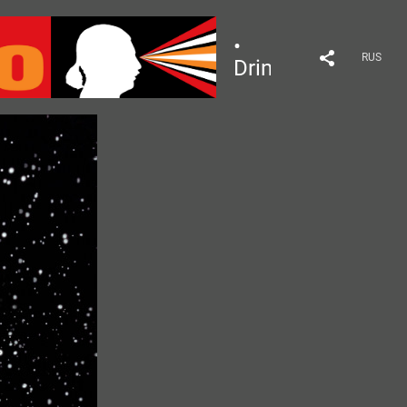
•
RUS
Drink