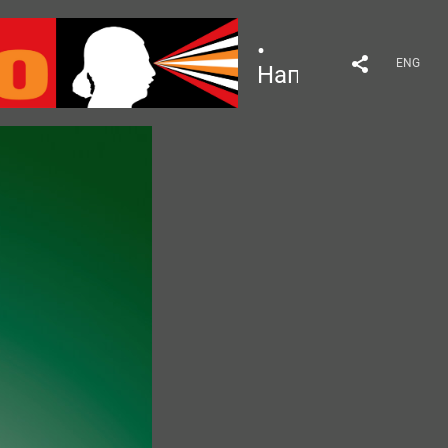
•
ENG
Напитки