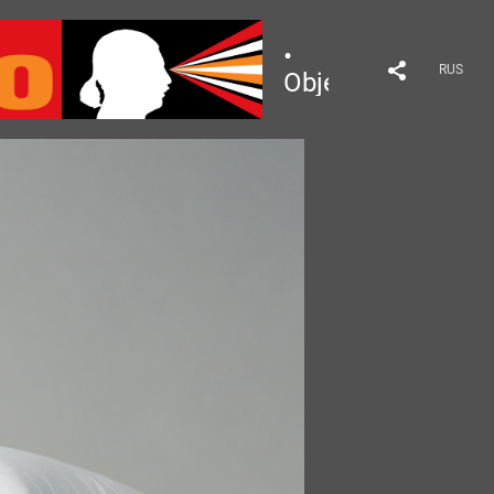
•
RUS
Object