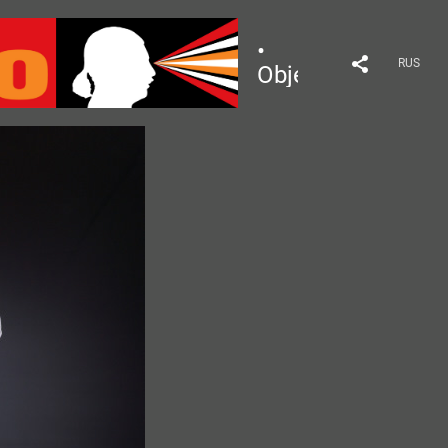
•
RUS
Object