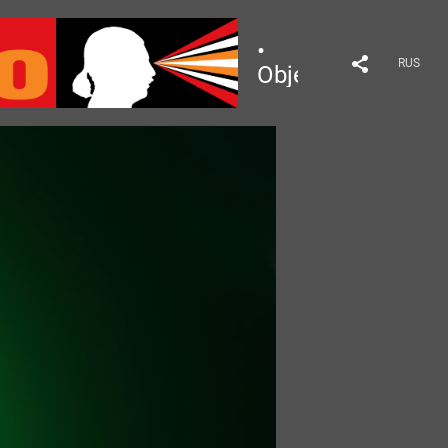
•
RUS
Object