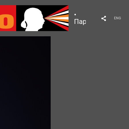
•
ENG
Парфюмерия