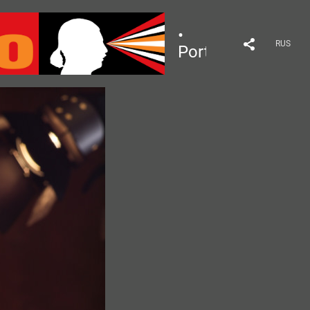
•
RUS
Portrait