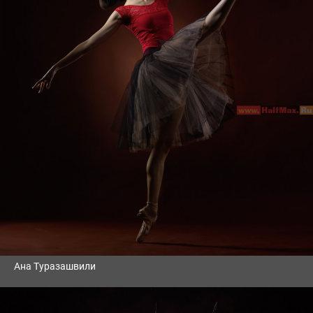
Ана Туразашвили