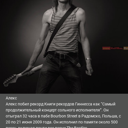
Алекс
Алекс побил рекорд Книги рекордов Гиннесса как “Самый
продолжительный концерт сольного исполнителя”. Он
отыграл 32 часа в пабе Bourbon Street в Радомско, Польша, с
20 по 21 июня 2009 года. Он исполнил по памяти около 500