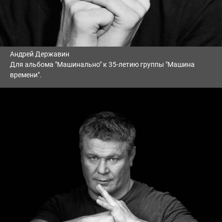
Андрей Державин
Для альбома "Машинально" к 35-летию группы "Машина
времени".