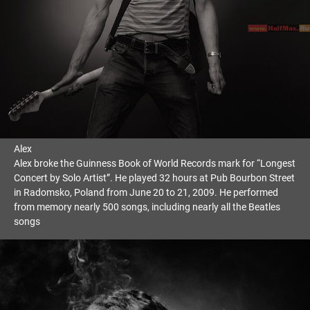
Alex
Alex broke the Guinness Book of World Records mark for “Longest
Concert by Solo Artist”. He played 32 hours at Pub Bourbon Street
in Radomsko, Poland from June 20 to 21, 2009. He performed
from memory nearly 500 songs, including nearly all the Beatles
songs