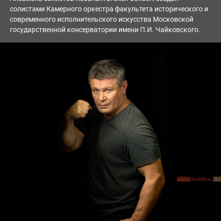
солистами Камерного оркестра факультета исторического и
современного исполнительского искусства Московской
государственной консерватории имени П.И. Чайковского.