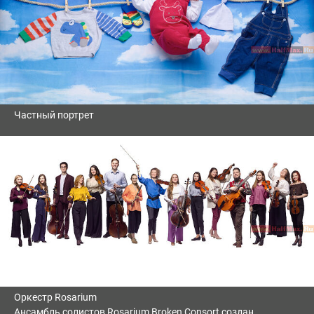
Частный портрет
Оркестр Rosarium
Ансамбль солистов Rosarium Broken Consort создан