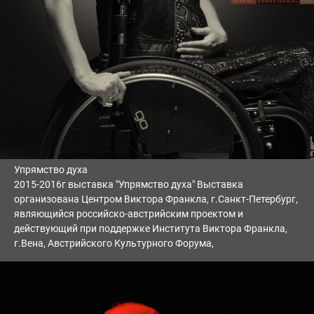
Упрямство духа
2015-2016г выставка "Упрямство духа" Выставка
организована Центром Виктора Франкла, г.Санкт-Петербург,
являющийся российско-австрийским проектом и
действующий при поддержке Института Виктора Франкла,
г.Вена, Австрийского Культурного Форума,