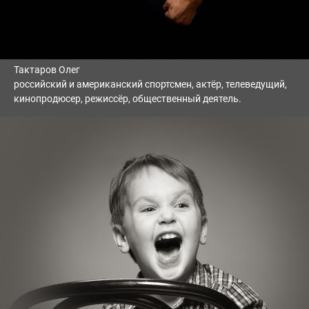
Тактаров Олег
российский и американский спортсмен, актёр, телеведущий,
кинопродюсер, режиссёр, общественный деятель.