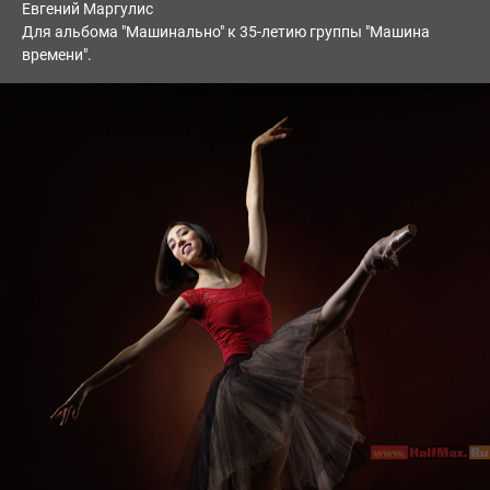
Евгений Маргулис
Для альбома "Машинально" к 35-летию группы "Машина
времени".