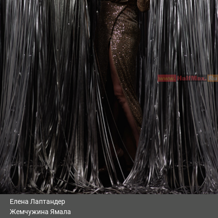
Елена Лаптандер
Жемчужина Ямала