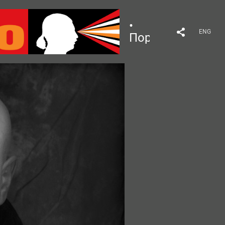
•
ENG
Портрет