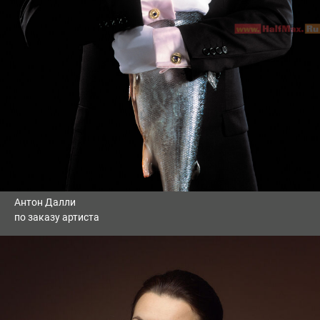
Антон Далли
по заказу артиста